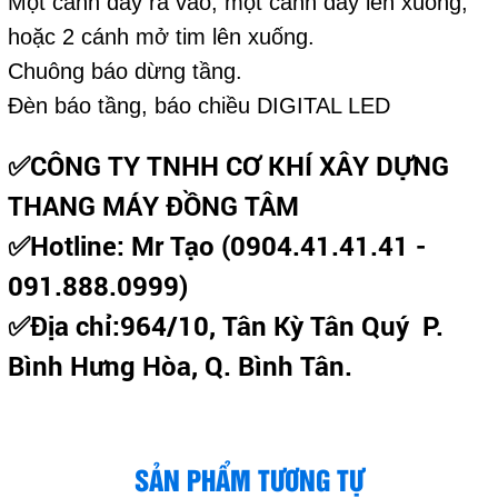
Một cánh đẩy ra vào, một cánh đẩy lên xuống,
hoặc 2 cánh mở tim lên xuống.
Chuông báo dừng tầng.
Đèn báo tầng, báo chiều DIGITAL LED
✅CÔNG TY TNHH CƠ KHÍ XÂY DỰNG
THANG MÁY ĐỒNG TÂM
✅Hotline: Mr Tạo (0904.41.41.41 -
091.888.0999)
✅Địa chỉ:964/10, Tân Kỳ Tân Quý P.
Bình Hưng Hòa, Q. Bình Tân.
SẢN PHẨM TƯƠNG TỰ