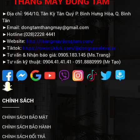
THANG MÁY ĐỒNG TÂM
►Địa chỉ: 964/10, Tân Kỳ Tân Quý P. Bình Hưng Hòa, Q. Bình
Tân
►Email: dongtamthangmay@gmail.com
►Hotline:(028)2228 4441
►Website:
http://thangmaydongtam.com/
►Tiktok:
https://www.tiktok.com/@dongtamelevator
►Tư vấn & Nhận báo giá: 0905.183.145 (Ms.Trang)
►Tư vấn kỹ thuật: 0904.41.41.41 - 091.8880999 (Mr Tạo)
CHÍNH SÁCH
CHÍNH SÁCH BẢO MẬT
CHÍNH SÁCH BẢO HÀNH
CHÍNH SÁCH ĐỔI TRẢ