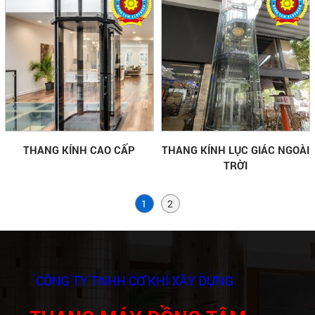
THANG KÍNH CAO CẤP
THANG KÍNH LỤC GIÁC NGOÀI
TRỜI
1
2
CÔNG TY TNHH CƠ KHÍ XÂY DỰNG