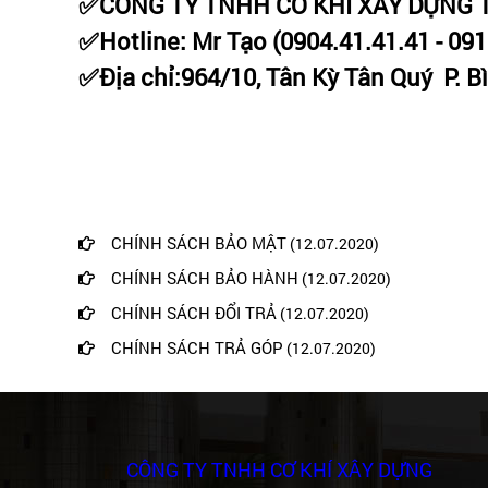
✅CÔNG TY TNHH CƠ KHÍ XÂY DỰNG
✅Hotline: Mr Tạo (0904.41.41.41 - 09
✅Địa chỉ:964/10, Tân Kỳ Tân Quý P. B
CHÍNH SÁCH BẢO MẬT
(12.07.2020)
CHÍNH SÁCH BẢO HÀNH
(12.07.2020)
CHÍNH SÁCH ĐỔI TRẢ
(12.07.2020)
CHÍNH SÁCH TRẢ GÓP
(12.07.2020)
CÔNG TY TNHH CƠ KHÍ XÂY DỰNG