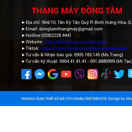
THANG MÁY ĐỒNG TÂM
►Địa chỉ: 964/10, Tân Kỳ Tân Quý P. Bình Hưng Hòa, Q
►Email: dongtamthangmay@gmail.com
►Hotline:(028)2228 4441
►Website:
http://thangmaydongtam.com/
►Tiktok:
https://www.tiktok.com/@dongtamelevator
►Tư vấn & Nhận báo giá: 0905.183.145 (Ms.Trang)
►Tư vấn kỹ thuật: 0904.41.41.41 - 091.8880999 (Mr Tạo
Website được thiết kế bởi VCH Media 0567899.678. Design by
Nin