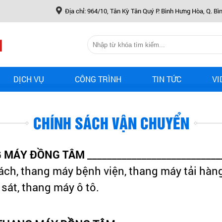
NG TÂM
Địa chỉ: 964/10, Tân Kỳ Tân Quý P. Bình Hưng Hòa, Q. Bì
DỊCH VỤ
CÔNG TRÌNH
TIN TỨC
VI
CHÍNH SÁCH VẬN CHUYỂN
 MÁY ĐỒNG TÂM
___________________________
ách, thang máy bệnh viện, thang máy tải hàng
sát, thang máy ô tô.