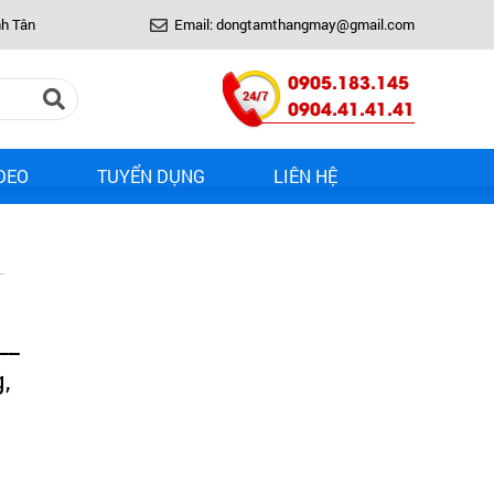
nh Tân
Email: dongtamthangmay@gmail.com
0905.183.145
0904.41.41.41
DEO
TUYỂN DỤNG
LIÊN HỆ
__
,