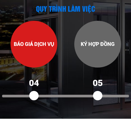
QUY TRÌNH LÀM VIỆC
BÁO GIÁ DỊCH VỤ
KÝ HỢP ĐỒNG
04
05