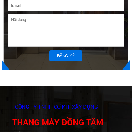
CÔNG TY TNHH CƠ KHÍ XÂY DỰNG
THANG MÁY ĐỒNG TÂM