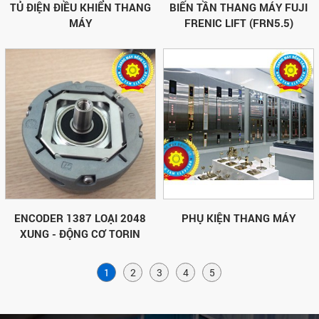
TỦ ĐIỆN ĐIỀU KHIỂN THANG
BIẾN TẦN THANG MÁY FUJI
MÁY
FRENIC LIFT (FRN5.5)
ENCODER 1387 LOẠI 2048
PHỤ KIỆN THANG MÁY
XUNG - ĐỘNG CƠ TORIN
1
2
3
4
5