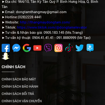
►Địa chỉ: 964/10, Tân Kỳ Tân Quý P. Bình Hưng Hòa, Q. Bình
Tân
►Email: dongtamthangmay@gmail.com
►Hotline:(028)2228 4441
►Website:
http://thangmaydongtam.com/
►Tiktok:
https://www.tiktok.com/@dongtamelevator
►Tư vấn & Nhận báo giá: 0905.183.145 (Ms.Trang)
►Tư vấn kỹ thuật: 0904.41.41.41 - 091.8880999 (Mr Tạo)
CHÍNH SÁCH
CHÍNH SÁCH BẢO MẬT
CHÍNH SÁCH BẢO HÀNH
CHÍNH SÁCH ĐỔI TRẢ
CHÍNH SÁCH VẬN CHUYỂN