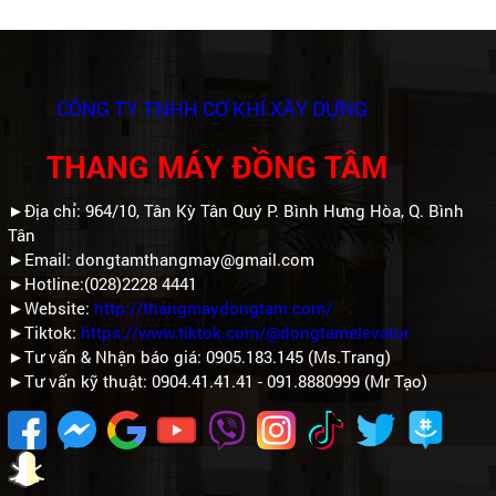
CÔNG TY TNHH CƠ KHÍ XÂY DỰNG
THANG MÁY ĐỒNG TÂM
►Địa chỉ: 964/10, Tân Kỳ Tân Quý P. Bình Hưng Hòa, Q. Bình
Tân
►Email: dongtamthangmay@gmail.com
►Hotline:(028)2228 4441
►Website:
http://thangmaydongtam.com/
►Tiktok:
https://www.tiktok.com/@dongtamelevator
►Tư vấn & Nhận báo giá: 0905.183.145 (Ms.Trang)
►Tư vấn kỹ thuật: 0904.41.41.41 - 091.8880999 (Mr Tạo)