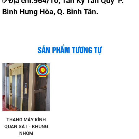
✅Địa chỉ:964/10, Tân Kỳ Tân Quý P.
Bình Hưng Hòa, Q. Bình Tân.
SẢN PHẨM TƯƠNG TỰ
THANG MÁY KÍNH
QUAN SÁT - KHUNG
NHÔM