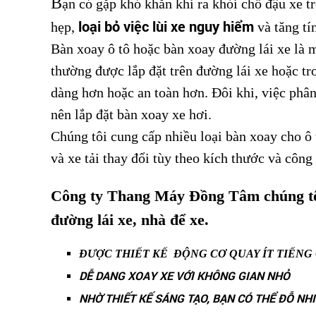
B
ạn có gặp khó khăn khi ra khỏi chỗ đậu xe 
loại bỏ việc lùi xe nguy hiểm
hẹp,
và tăng tí
Bàn xoay ô tô hoặc bàn xoay đường lái xe là 
thường được lắp đặt trên đường lái xe hoặc tr
dàng hơn hoặc an toàn hơn. Đôi khi, việc phâ
nên lắp đặt bàn xoay xe hơi.
Chúng tôi cung cấp nhiều loại bàn xoay cho ô 
và xe tải thay đổi tùy theo kích thước và công
Công ty Thang Máy Đồng Tâm chúng tôi c
đường lái xe, nhà để xe.
ĐƯỢC THIẾT KẾ ĐỘNG CƠ QUAY ÍT TIẾNG 
DỄ DANG XOAY XE VỚI KHÔNG GIAN NHỎ
NHỜ THIẾT KẾ SÁNG TẠO, BẠN CÓ THỂ ĐỖ NH