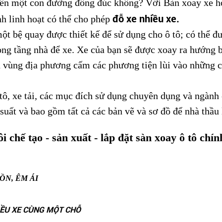
trên một con đường đông đúc không? Với Bàn xoay xe hơ
đỗ xe nhiều xe.
nh linh hoạt có thể cho phép
một bệ quay được thiết kế để sử dụng cho ô tô; có thể 
ong tầng nhà để xe. Xe của bạn sẽ được xoay ra hướng b
n vùng địa phương cấm các phương tiện lùi vào những 
tô, xe tải, các mục đích sử dụng chuyên dụng và ngành c
 suất và bao gồm tất cả các bản vẽ và sơ đồ để nhà thầu 
hế tạo - sản xuất - lắp đặt sàn xoay ô tô chín
ỒN, ÊM ÁI
IỀU XE CÙNG MỘT CHỖ