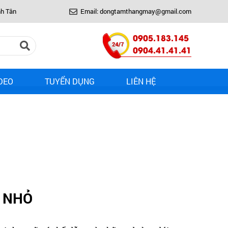
nh Tân
Email: dongtamthangmay@gmail.com
0905.183.145
0904.41.41.41
DEO
TUYỂN DỤNG
LIÊN HỆ
N NHỎ