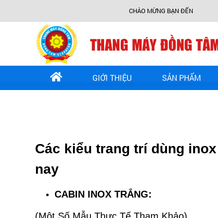
CHÀO MỪNG BẠN ĐẾN VỚI THANG MÁY ĐỒNG TÂM
GIỚI THIỆU
SẢN PHẨM
Các kiểu trang trí d
ùng inox
nay
CABIN INOX TRẮNG:
(Một Số Mẫu Thực Tế Tham Khảo)