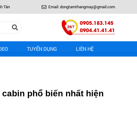
nh Tân
Email: dongtamthangmay@gmail.com
0905.183.145
0904.41.41.41
DEO
TUYỂN DỤNG
LIÊN HỆ
 cabin phổ biến nhất hiện